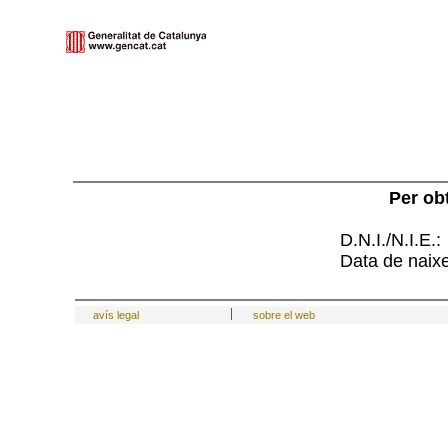
Per ob
D.N.I./N.I.E.:
Data de naix
avís legal
sobre el web