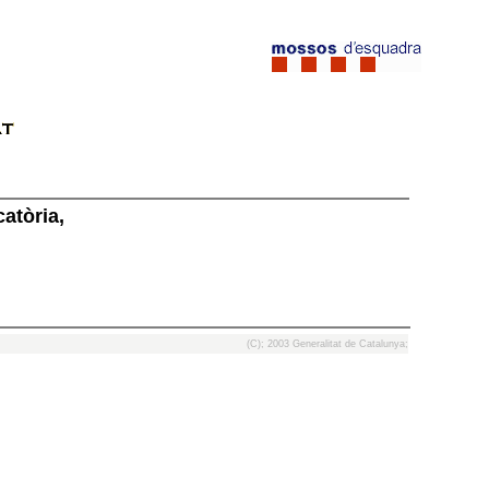
atòria,
(C); 2003 Generalitat de Catalunya;